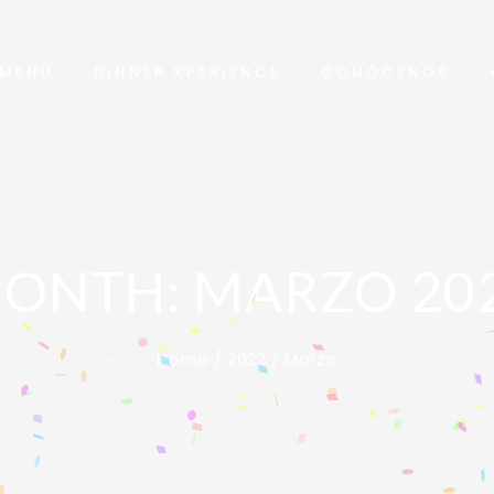
MENÚ
DINNER XPERIENCE
CONÓCENOS
ONTH: MARZO 20
Home
/
2022
/
Marzo