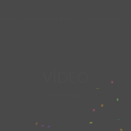
MENÚ
DINNER XPERIENCE
CONÓCENOS
VÍDEO
Home
/
Vídeo